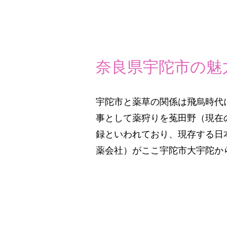
奈良県宇陀市の魅
宇陀市と薬草の関係は飛烏時代に
事として薬狩りを菟田野（現在
録といわれており、現存する日
薬会社）がここ宇陀市大宇陀か